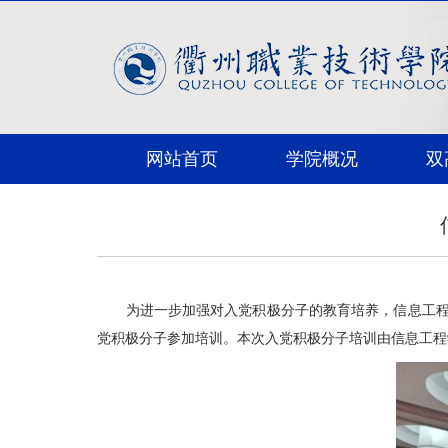
网站首页
学院概况
双
为进一步加强对入党积极分子的教育培养，信息工程学院
党积极分子参加培训。本次入党积极分子培训由信息工程