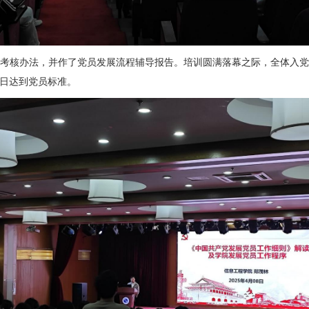
核办法，并作了党员发展流程辅导报告。培训圆满落幕之际，全体入党
日达到党员标准。