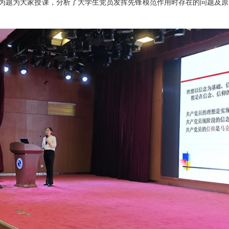
为题为大家授课，分析了大学生党员发挥先锋模范作用时存在的问题及原