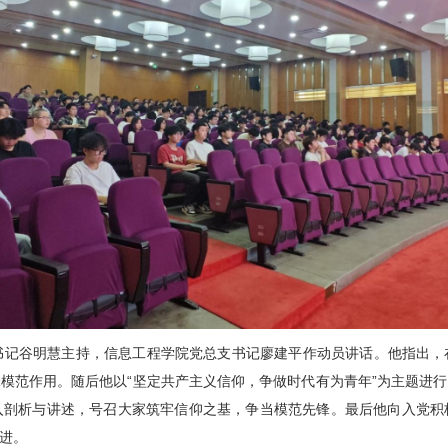
谷明慧主持，信息工程学院党总支书记廖建平作动员讲话。他指出，
模范作用。随后他以“坚定共产主义信仰，争做时代有为青年”为主题进
入剖析与讲述，号召大家筑牢信仰之基，争当模范先锋。最后他向入党积
进。