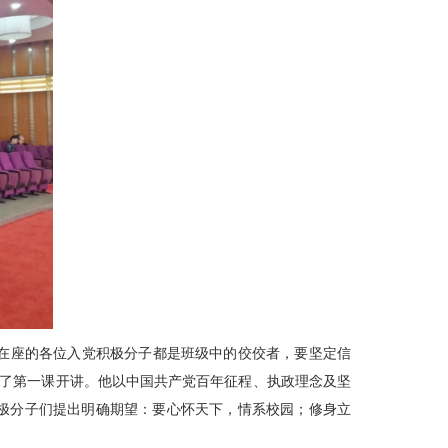
在座的各位入党积极分子都是班级中的佼佼者，要坚定信
行了第一课开讲。他以中国共产党百年征程、执政理念及坚
极分子们提出明确期望：要心怀天下，情系校园；修身立