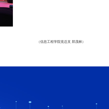
（信息工程学院党总支 郑茂林）