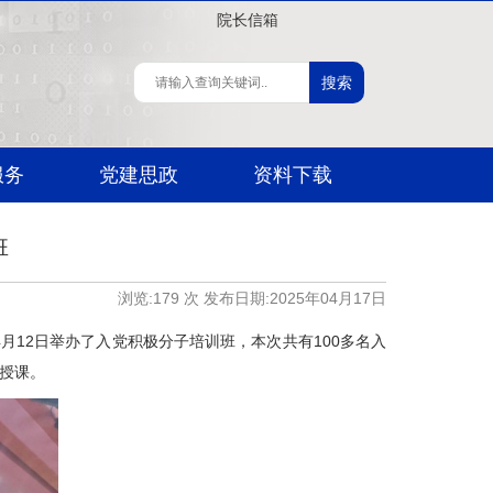
院长信箱
服务
党建思政
资料下载
班
浏览:
179
次 发布日期:2025年04月17日
12日举办了入党积极分子培训班，本次共有100多名入
授课。