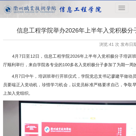
导
航
菜
单
信息工程学院举办2026年上半年入党积极分
浏览:
41
次 发布日期
4月7日至12日，信息工程学院2026年上半年入党积极分子培训
厅顺利举行，来自学院各专业的100多名入党积极分子参加了为期一周
4月7日中午，培训班举行开班仪式，学院党总支书记廖建平做动员
员要端正入党动机，珍惜学习机会，以党员标准严格要求自己，争取
上加入党组织。