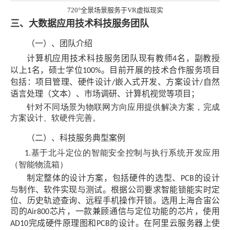
720°
全景场景服务于
VR
虚拟现实
三、大数据应用技术科技服务团队
（一）、团队介绍
计算机应用技术科技服务团队现有教师
名，副教授
4
以上
名，硕士学位
。目前开展的技术合作服务项目
1
100%
包括：项目管理、硬件设计
嵌入式开发、方案设计
自然
/
/
语言处理（文本）、市场调研、计算机视觉等项目；
针对不同场景为物联网方向应用提供解决方案，完成
方案设计、软硬件完善。
（二）、科技服务典型案例
基于北斗定位的智能安全控制与执行系统开发应用
1.
（智能物流箱）
制定整体的设计方案，包括硬件的选型、
的设计
PCB
与制作、软件实现与测试。根据公司要求智能锁能实时定
位、历史轨迹查询、远程手机操作开锁。选用上海合宙公
司的
芯片，一款兼顾通信与定位功能的芯片，使用
Air800
完成硬件原理图和
的设计。在阿里云服务器上使
AD10
PCB