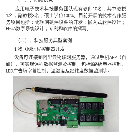
（一）、团队信息
应用电子技术
科技服务团队
现有教师
名，其中教授
10
名，副教授
名，
硕士学位
。目前
开展的技术合作
服
1
3
100%
务项目
包括：物联网硬件设备的开发；嵌入式软件设计；
数字系统设计；专利和软件的撰写
。
FPGA
（二）、科技服务典型案例
物联网远程控制器开发
1.
设备可连接到阿里云物联网服务器，通过手机
（自
APP
研），可实现远程数据监测及控制，包括
路继电器控制，
8
广告牌字幕控制，温湿度及经纬度数据监测等。
LED