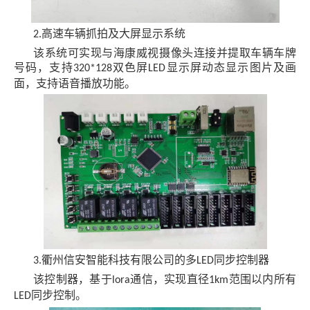
高速车辆抓拍及大屏显示系统
2.
该系统可实现与海康威视摄像头连接并提取车辆车牌
号码，支持
双色屏
显示屏动态显示图片及画
320*128
LED
面，支持语音播放功能。
衢州信安智能科技有限公司的多
同步控制器
3.
LED
该控制器，基于
通信，实现直径
范围以内所有
lora
1km
同步控制。
LED