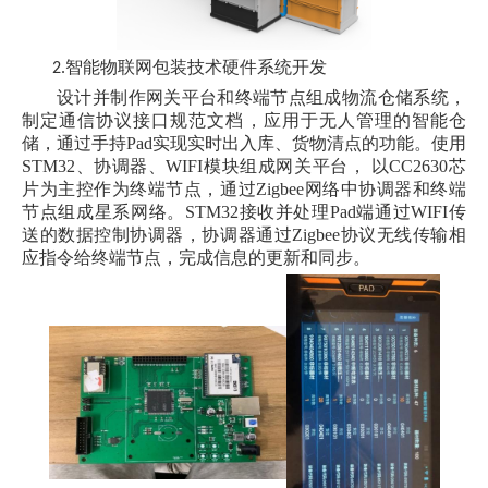
智能物联网包装技术硬件系统开发
2.
设计并制作网关平台和终端节点组成物流仓储系统，
制定通信协议接口规范文档，应用于无人管理的智能仓
储，通过手持
Pad
实现实时出入库、货物清点的功能。使用
STM32
、协调器、
WIFI
模块组成网关平台， 以
CC2630
芯
片为主控作为终端节点，通过
Zigbee
网络中协调器和终端
节点组成星系网络。
STM32
接收并处理
Pad
端通过
WIFI
传
送的数据控制协调器，协调器通过
Zigbee
协议无线传输相
应指令给终端节点，完成信息的更新和同步。