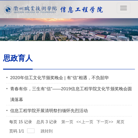
导
航
菜
单
思政育人
2020年信工文化节颁奖晚会 | 有“信”相遇，不负韶华
青春有你，三生有“信”——2019信息工程学院文化节颁奖晚会圆
满落幕
信息工程学院开展清明祭扫缅怀先烈活动
每页
15
记录
总共
3
记录
第一页
<<上一页
下一页>>
尾页
页码
1
/
1
跳转到